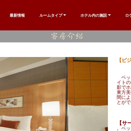
最新情報
ルームタイプ
ホテル内の施設
ロ
【ビジ
ベッ
イトの
影でホ
東方美
間によ
とがで
【サ
。ベッド