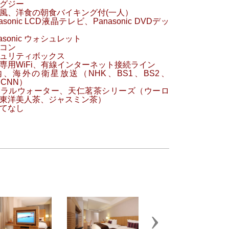
グジー
風、洋食の朝食バイキング付(一人）
asonic LCD液晶テレビ、Panasonic DVDデッ
asonic ウォシュレット
コン
ュリティボックス
専用WiFi、有線インターネット接続ライン
、海外の衛星放送（NHK、BS1、BS2、
、CNN）
ネラルウォーター、天仁茗茶シリーズ（ウーロ
東洋美人茶、ジャスミン茶）
てなし
Next