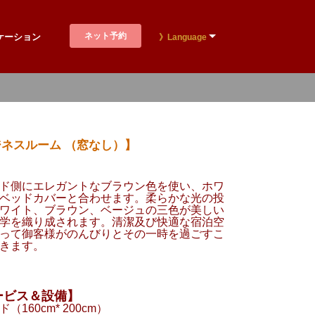
ネット予約
ケーション
》Language
ネスルーム （窓なし）】
ド側にエレガントなブラウン色を使い、ホワ
ベッドカバーと合わせます。柔らかな光の投
ワイト、ブラウン、ベージュの三色が美しい
学を織り成されます。清潔及び快適な宿泊空
って御客様がのんびりとその一時を過ごすこ
きます。
ービス＆設備】
（160cm* 200cm）