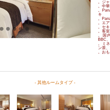
。ジャ
。中華
。Pan
キ
。Pan
。エア
。セキ
。客室
。国内
BBC
。ミ
ン茶、
。おも
- 其他ルームタイプ -