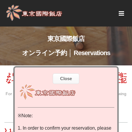
東京國際飯店
オンライン予約 │ Reservations
より良いサービスをご提供するため、ますます便利に
Close
なったオンライン予約をご利用し、下記の項目をご記
入ください
For the best reservation service quality, please fill in the following
blanks with correct information
※Note:
1. In order to confirm your reservation, please
》1.部屋タイプを選択する