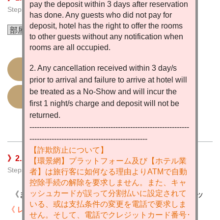
pay the deposit within 3 days after reservation
Steps 1. Select Room Type
has done. Any guests who did not pay for
deposit, hotel has the right to offer the rooms
to other guests without any notification when
rooms are all occupied.
2. Any cancellation received within 3 day/s
宿泊規制
prior to arrival and failure to arrive at hotel will
be treated as a No-Show and will incur the
部屋タイプ及び宿泊料金をみる
first 1 night/s charge and deposit will not be
returned.
-----------------------------------------------------------------
------------------------------------------------
【詐欺防止について】
》2.ホテルのご到着時間 , お支払い方法式
【環景網】プラットフォーム及び【ホテル業
Steps 2. Check in Date, Arrival Time & Payments
者】は旅行客に如何なる理由より
ATM
で自動
控除手続の解除を要求しません。また、キャ
ッシュカードが誤って分割払いに設定されて
いる、或は支払条件の変更を電話で要求しま
《 レートの換算 / Universal Currency Converter 》
せん。そして、電話でクレジットカード番号･