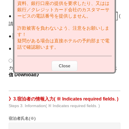
資料、銀行口座の提供を要求したり、又はは
銀行／クレジットカード会社のカスタマーサ
● ホテルのご到着時間 :
(
ービスの電話番号を提供しません。
請由上方月曆選擇チェックインの日付 )
詐欺被害を負わないよう、注意をお願いしま
す！
●
泊のご予定,
部屋
疑問がある場合は直接ホテルの予約部まで電
話で確認願います。
● お支払い方法式 / Payments
銀行振込（台湾国内のみ利用可能）
クレジット
Close
カードFAX送信
《ク レジットカードによる委任状送
信 Download》
》3.宿泊者の情報入力( ※ Indicates required fields. )
Steps 3. Information( ※ Indicates required fields. )
宿泊者氏名(※)