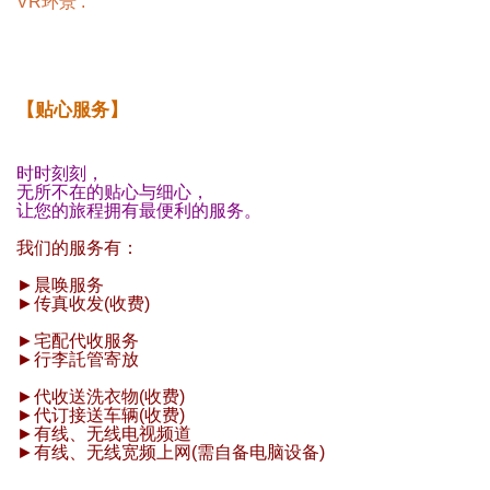
VR环景 :
【贴心服务】
时时刻刻，
无所不在的贴心与细心，
让您的旅程拥有最便利的服务。
我们的服务有：
►晨唤服务
►传真收发(收费)
►宅配代收服务
►行李託管寄放
►代收送洗衣物(收费)
►代订接送车辆(收费)
►有线、无线电视频道
►有线、无线宽频上网(需自备电脑设备)